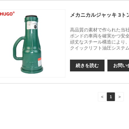
メカニカルジャッキ 3ト
高品質の素材で作られた当社の 
ポンドの車両を確実かつ安
頑丈なスチール構造により
クイックリフト油圧システ
続きを読む
お問い
<
1
>