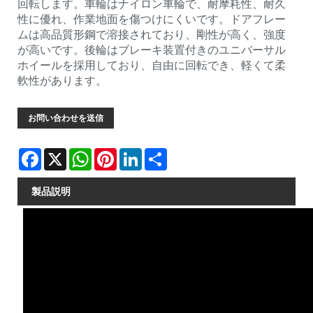
回転します。車輪はナイロン車輪で、耐摩耗性、耐久
性に優れ、作業地面を傷つけにくいです。ドアフレー
ムは高品質形鋼で溶接されており、剛性が高く、強度
が高いです。後輪はブレーキ装置付きのユニバーサル
ホイールを採用しており、自由に回転でき、軽くて柔
軟性があります。
お問い合わせを送信
Facebook
X
WhatsApp
Pinterest
LinkedIn
Share
製品説明